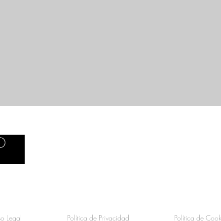
E
hola@srsstudio.com
T
+34 667 50 20 00
so Legal
Política de Privacidad
Política de Cook