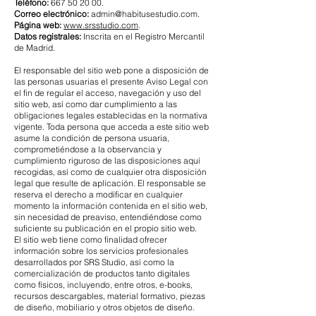
Teléfono:
667 50 20 00
.
Correo electrónico:
admin@habitusestudio.com
.
Página web:
www.srsstudio.com
.
Datos registrales:
Inscrita en el Registro Mercantil
de Madrid.
El responsable del sitio web pone a disposición de
las personas usuarias el presente Aviso Legal con
el fin de regular el acceso, navegación y uso del
sitio web, así como dar cumplimiento a las
obligaciones legales establecidas en la normativa
vigente. Toda persona que acceda a este sitio web
asume la condición de persona usuaria,
comprometiéndose a la observancia y
cumplimiento riguroso de las disposiciones aquí
recogidas, así como de cualquier otra disposición
legal que resulte de aplicación. El responsable se
reserva el derecho a modificar en cualquier
momento la información contenida en el sitio web,
sin necesidad de preaviso, entendiéndose como
suficiente su publicación en el propio sitio web.
El sitio web tiene como finalidad ofrecer
información sobre los servicios profesionales
desarrollados por SRS Studio, así como la
comercialización de productos tanto digitales
como físicos, incluyendo, entre otros, e-books,
recursos descargables, material formativo, piezas
de diseño, mobiliario y otros objetos de diseño.