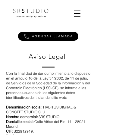
AGENDAR LLAMADA
Aviso Legal
Con la finalidad de dar cumplimiento a lo dispuesto
en el artículo 10 de la Ley 34/2002, de 11 de julio,
de Servicios de la Sociedad de la Información y del
Comercio Electrónico (LSSI-CE), se informa a las
personas usuarias de los siguientes datos
identificativos del titular del sitio web:
Denominación social:
HABITUS DIGITAL &
CONCEPT STUDIO SLU.
Nombre comercial:
SRS STUDIO.
Domicilio social:
Calle Viñas del Río, 14 – 28021 –
Madrid.
CIF:
B22912919.