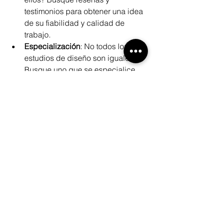
testimonios para obtener una idea 
de su fiabilidad y calidad de 
trabajo.
Especialización
: No todos los 
estudios de diseño son iguales. 
Busque uno que se especialice 
en diseño de restaurantes, ya que 
tendrán un conocimiento profundo 
de las necesidades y desafíos 
específicos de la industria.